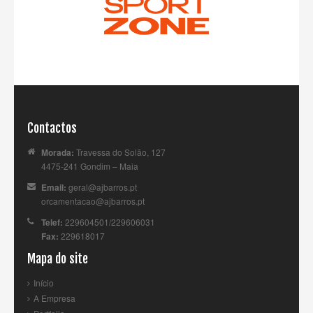
Contactos
Morada:
Travessa do Solão, 127
4475-241 Gondim – Maia
Email:
geral@ajbarros.pt
orcamentacao@ajbarros.pt
Telef:
229604501/229606031
Fax:
229618017
Mapa do site
Início
A Empresa