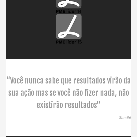
“Você nunca sabe que resultados virão da
sua ação mas se você não fizer nada, não
existirão resultados”
Gandhi